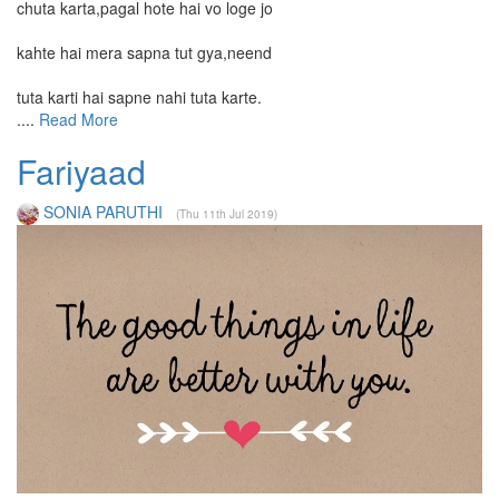
chuta karta,pagal hote hai vo loge jo
kahte hai mera sapna tut gya,neend
tuta karti hai sapne nahi tuta karte.
....
Read More
Fariyaad
SONIA PARUTHI
(Thu 11th Jul 2019)