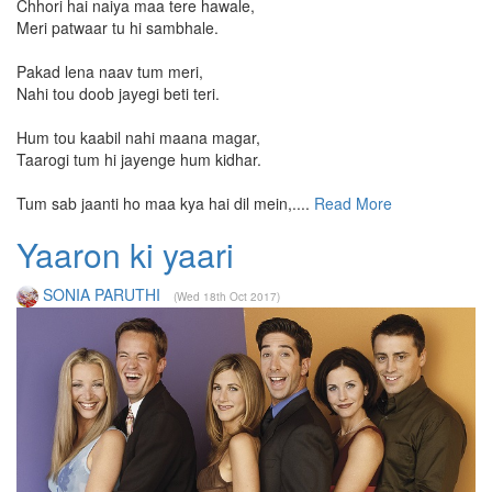
Chhori hai naiya maa tere hawale,
Meri patwaar tu hi sambhale.
Pakad lena naav tum meri,
Nahi tou doob jayegi beti teri.
Hum tou kaabil nahi maana magar,
Taarogi tum hi jayenge hum kidhar.
Tum sab jaanti ho maa kya hai dil mein,....
Read More
Yaaron ki yaari
SONIA PARUTHI
(Wed 18th Oct 2017)