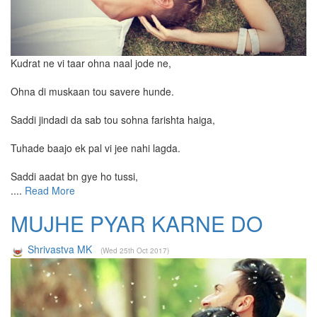
Kudrat ne vi taar ohna naal jode ne,
Ohna di muskaan tou savere hunde.
Saddi jindadi da sab tou sohna farishta haiga,
Tuhade baajo ek pal vi jee nahi lagda.
Saddi aadat bn gye ho tussi,
....
Read More
MUJHE PYAR KARNE DO
Shrivastva MK
(Wed 25th Oct 2017)