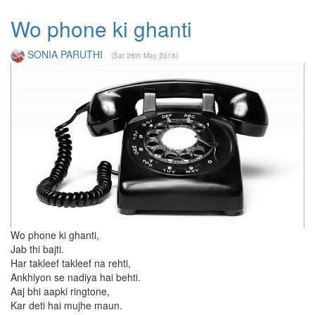
Wo phone ki ghanti
SONIA PARUTHI
(Sat 26th May 2018)
Wo phone ki ghanti,
Jab thi bajti.
Har takleef takleef na rehti,
Ankhiyon se nadiya hai behti.
Aaj bhi aapki ringtone,
Kar deti hai mujhe maun.