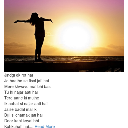
Jindgi ek ret hai
Jo haatho se fisal jati hai
Mere khwavo mai bhi bas
Tu hi najar aati hai
Tere aane ki mujhe
Ik aahat si najar aati hai
Jaise badal mai ik
Bijli si chamak jati hai
Door kahi koyal bhi
Kuhkuhati hai....
Read More