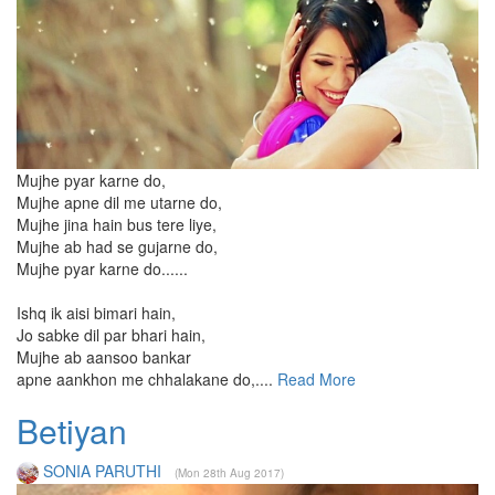
Mujhe pyar karne do,
Mujhe apne dil me utarne do,
Mujhe jina hain bus tere liye,
Mujhe ab had se gujarne do,
Mujhe pyar karne do......
Ishq ik aisi bimari hain,
Jo sabke dil par bhari hain,
Mujhe ab aansoo bankar
apne aankhon me chhalakane do,....
Read More
Betiyan
SONIA PARUTHI
(Mon 28th Aug 2017)