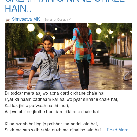
HAIN..
Shrivastva MK
(Sat 21st Oct 2017)
Dil todkar mera aaj wo apna dard dikhane chale hai,
Pyar ka naam badnaam kar aaj wo pyar sikhane chale hai,
Kal tak jinhe parwaah na thi meri,
Aaj wo phir se jhuthe humdard dikhane chale hai...
Kitne azeeb hai log jo palbhar me badal jate hai,
Sukh me sab sath rahte dukh me ojhal ho jate hai....
Read More