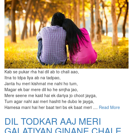
Kab se pukar rha hai dil ab to chali aao,
Itna to tdpa liya ab na tadpao,
Janta hu meri kishmat me nahi ho tum,
Magar ek bar mere dil ko he smjha jao,
Mere seene me kaid hai ek dariya jo choot jayga,
Tum agar nahi aai meri hashti he dubo le jayga,
Hamesa mani hai her baat teri bs ek baat meri ....
Read More
DIL TODKAR AAJ MERI
GALATIYAN GINANE CHALE