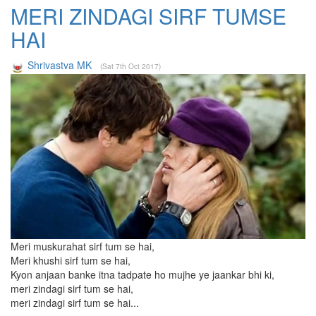
MERI ZINDAGI SIRF TUMSE
HAI
Shrivastva MK
(Sat 7th Oct 2017)
Meri muskurahat sirf tum se hai,
Meri khushi sirf tum se hai,
Kyon anjaan banke itna tadpate ho mujhe ye jaankar bhi ki,
meri zindagi sirf tum se hai,
meri zindagi sirf tum se hai...