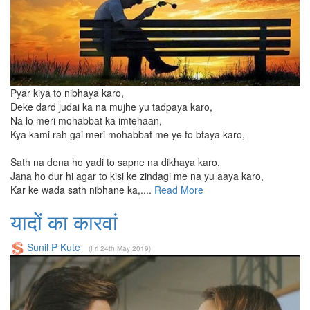
Pyar kiya to nibhaya karo,
Deke dard judai ka na mujhe yu tadpaya karo,
Na lo meri mohabbat ka imtehaan,
Kya kami rah gai meri mohabbat me ye to btaya karo,
Sath na dena ho yadi to sapne na dikhaya karo,
Jana ho dur hi agar to kisi ke zindagi me na yu aaya karo,
Kar ke wada sath nibhane ka,....
Read More
यादों का कारवां
Sunil P Kute
(Fri 24th May 2019)