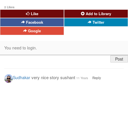
2 Likes
Like
Add to Library
Facebook
Twitter
Google
very nice story sushant
Sudhakar
Reply
11 Years