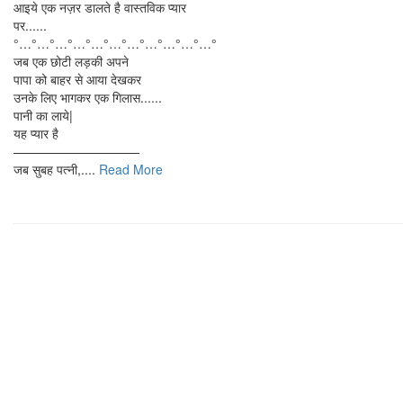
आइये एक नज़र डालते है वास्तविक प्यार
पर......
°…°…°…°…°…°…°…°…°…°…°…°
जब एक छोटी लड़की अपने
पापा को बाहर से आया देखकर
उनके लिए भागकर एक गिलास......
पानी का लाये|
यह प्यार है
——————————
जब सुबह पत्नी,....
Read More