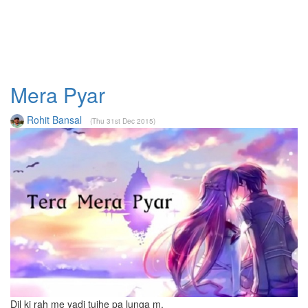
Mera Pyar
Rohit Bansal
(Thu 31st Dec 2015)
Dil ki rah me yadi tujhe pa lunga m,