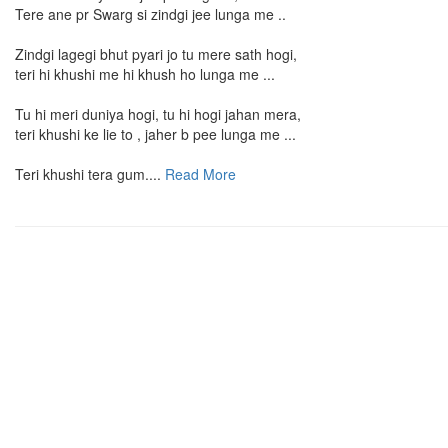
Tere ane pr Swarg si zindgi jee lunga me ..
Zindgi lagegi bhut pyari jo tu mere sath hogi,
teri hi khushi me hi khush ho lunga me ...
Tu hi meri duniya hogi, tu hi hogi jahan mera,
teri khushi ke lie to , jaher b pee lunga me ...
Teri khushi tera gum....
Read More