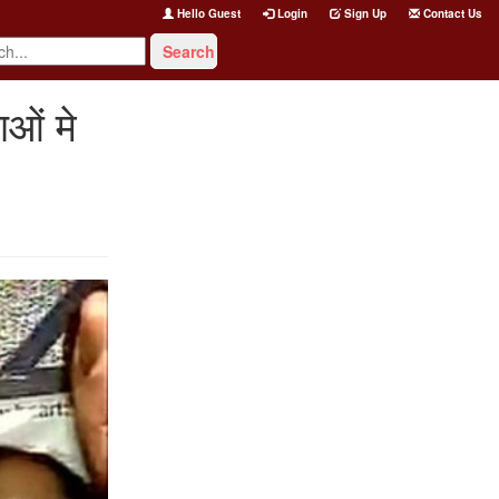
Hello Guest
Login
Sign Up
Contact Us
ाओं मे