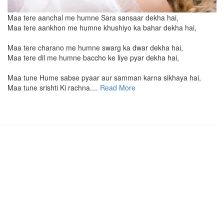
Maa tere aanchal me humne Sara sansaar dekha hai,
Maa tere aankhon me humne khushiyo ka bahar dekha hai,
Maa tere charano me humne swarg ka dwar dekha hai,
Maa tere dil me humne baccho ke liye pyar dekha hai,
Maa tune Hume sabse pyaar aur samman karna sikhaya hai,
Maa tune srishti Ki rachna....
Read More