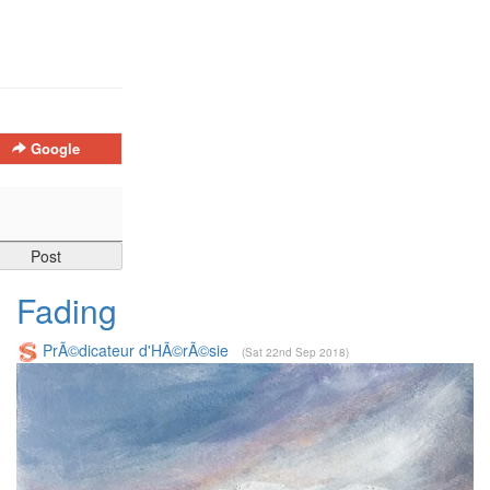
Google
Fading
PrÃ©dicateur d'HÃ©rÃ©sie
(Sat 22nd Sep 2018)