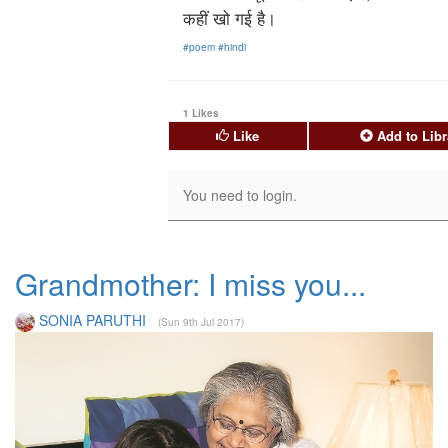
कहीं खो गई है।
#poem
#hindi
1 Likes
Like
Add to Libr
Grandmother: I miss you...
SONIA PARUTHI
(Sun 9th Jul 2017)