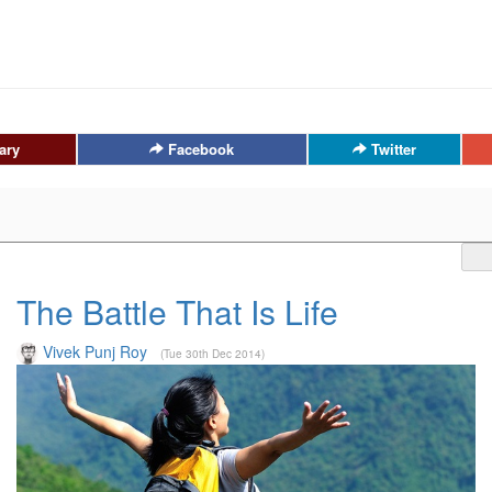
ary
Facebook
Twitter
The Battle That Is Life
Vivek Punj Roy
(Tue 30th Dec 2014)