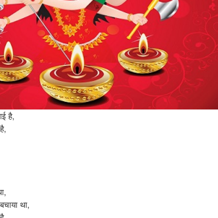
ई है,
ै,
था,
 बचाया था,
ै,