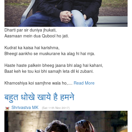
Dharti par sir duniya jhukati,
Aasmaan mein dua Qubool ho jati.
Kudrat ka kaisa hai karishma,
Bheegi aankho se muskurane ka alag hi hai mja.
Haste haste palkein bheeg jaana bhi alag hai kahani,
Baat keh ke tou koi bhi samajh leta dil ki zubani.
Khamoshiya koi samjhne wala ho,....
Read More
बहुत धोखे खाये है हमने
Shrivastva MK
(Sat 11th Nov 2017)