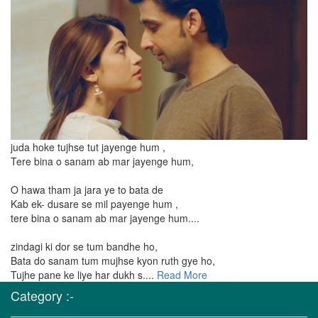
juda hoke tujhse tut jayenge hum ,
Tere bina o sanam ab mar jayenge hum,
O hawa tham ja jara ye to bata de
Kab ek- dusare se mil payenge hum ,
tere bina o sanam ab mar jayenge hum....
zindagi ki dor se tum bandhe ho,
Bata do sanam tum mujhse kyon ruth gye ho,
Tujhe pane ke liye har dukh s....
Read More
Category :-