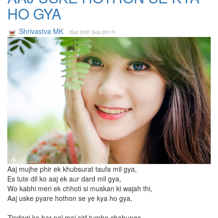
HO GYA
Shrivastva MK
(Sat 30th Sep 2017)
Aaj mujhe phir ek khubsurat taufa mil gya,
Es tute dil ko aaj ek aur dard mil gya,
Wo kabhi meri ek chhoti si muskan ki wajah thi,
Aaj uske pyare hothon se ye kya ho gya,
Zindagi ke har pal mai sirf tumhe chahunga,