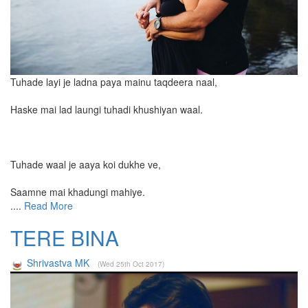
Tuhade layi je ladna paya mainu taqdeera naal,
Haske mai lad laungi tuhadi khushiyan waal.
Tuhade waal je aaya koi dukhe ve,
Saamne mai khadungi mahiye.
....
Read More
TERE BINA
Shrivastva MK
(Wed 25th Oct 2017)