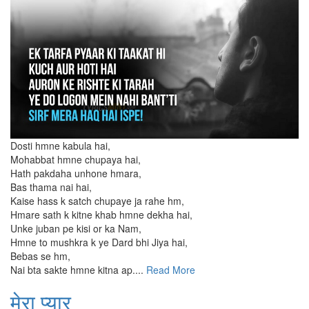
Dosti hmne kabula hai,
Mohabbat hmne chupaya hai,
Hath pakdaha unhone hmara,
Bas thama nai hai,
Kaise hass k satch chupaye ja rahe hm,
Hmare sath k kitne khab hmne dekha hai,
Unke juban pe kisi or ka Nam,
Hmne to mushkra k ye Dard bhi Jiya hai,
Bebas se hm,
Nai bta sakte hmne kitna ap....
Read More
मेरा प्यार