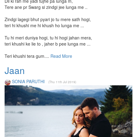
Dil ki rah me yadi tujhe pa lunga m,
Tere ane pr Swarg si zindgi jee lunga me ..
Zindgi lagegi bhut pyari jo tu mere sath hogi,
teri hi khushi me hi khush ho lunga me ...
Tu hi meri duniya hogi, tu hi hogi jahan mera,
teri khushi ke lie to , jaher b pee lunga me ...
Teri khushi tera gum....
Read More
Jaan
SONIA PARUTHI
(Thu 11th Jul 2019)